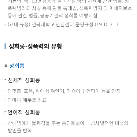
기본법, 남녀고용평등과 일‧가정 양립 지원에 관한 법률, 성
폭력범죄의 처벌 등에 관한 특례법, 성폭력방지 및 피해자보호
등에 관한 법률, 공공기관의 성희롱 예방지침
(교내 규정) 전북대학교 인권센터 운영규정 (19.10.31.)
성희롱·성폭력의 유형
성희롱
신체적 성희롱
입맞춤, 포옹, 뒤에서 껴안기, 가슴이나 엉덩이 등을 만짐
안마나 애무를 강요
언어적 성희롱
상대방에게 불쾌감을 주는 음담패설이나 성차별적인 비하의
발언을 반복