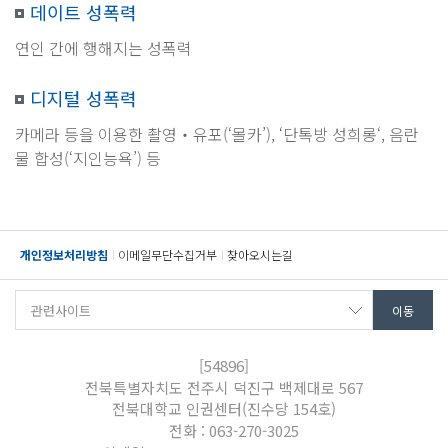
데이트 성폭력
연인 간에 행해지는 성폭력
디지털 성폭력
카메라 등을 이용한 촬영‧유포(‘몰카’), ‘단톡방 성희롱‘, 음란
물 합성(‘지인능욕’) 등
개인정보처리방침
이메일무단수집거부
찾아오시는길
[54896]
전북특별자치도 전주시 덕진구 백제대로 567
전북대학교 인권센터(진수당 154호)
전화 : 063-270-3025