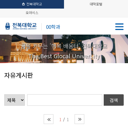
전북대학교
대학포털
오아시스
00학과
꿈을 키우는 '행복 배움터' 전북대학교
The Best Glocal University
자유게시판
1
1