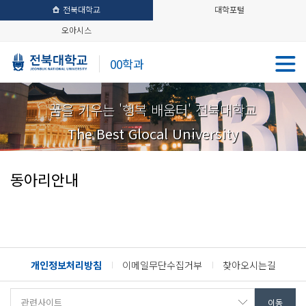
전북대학교
대학포털
오아시스
00학과
꿈을 키우는 '행복 배움터' 전북대학교
The Best Glocal University
동아리안내
개인정보처리방침
이메일무단수집거부
찾아오시는길