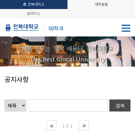
전북대학교
대학포털
오아시스
00학과
꿈을 키우는 '행복 배움터' 전북대학교
The Best Glocal University
공지사항
1
1