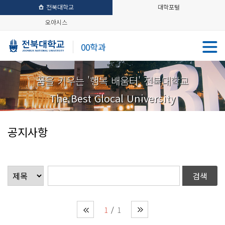
전북대학교
대학포털
오아시스
00학과
꿈을 키우는 '행복 배움터' 전북대학교
The Best Glocal University
공지사항
1
1