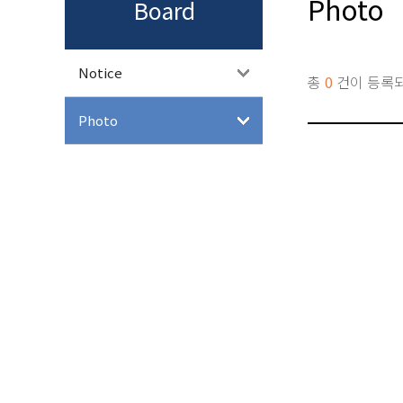
Photo
Board
Notice
총
0
건이 등록
Photo