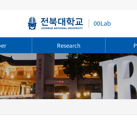
00Lab
er
Research
P