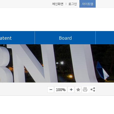
메인화면
로그인
사이트맵
atent
Board
100%